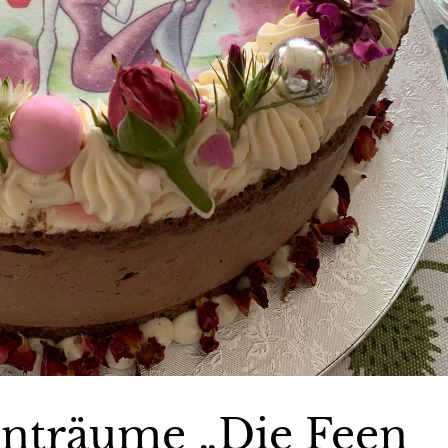
enträume „Die Feen