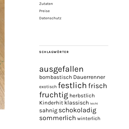
Zutaten
Preise
Datenschutz
SCHLAGWÖRTER
ausgefallen
Dauerrenner
bombastisch
festlich
frisch
exotisch
fruchtig
herbstlich
Kinderhit
klassisch
leicht
schokoladig
sahnig
sommerlich
winterlich