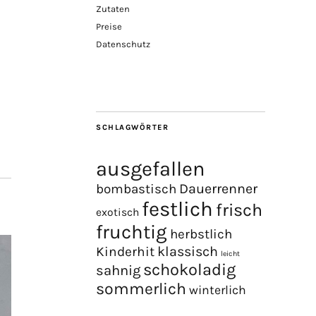
Zutaten
Preise
Datenschutz
SCHLAGWÖRTER
ausgefallen
Dauerrenner
bombastisch
festlich
frisch
exotisch
fruchtig
herbstlich
Kinderhit
klassisch
leicht
schokoladig
sahnig
sommerlich
winterlich