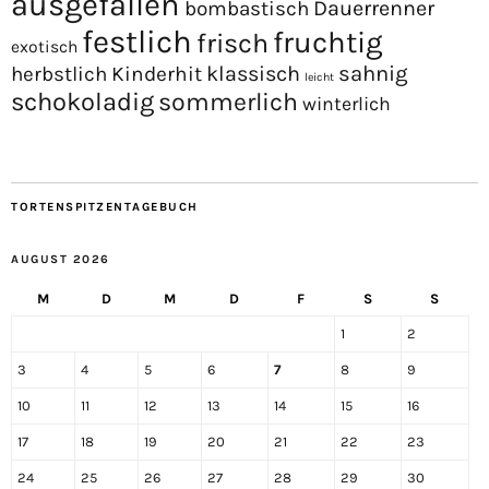
ausgefallen
Dauerrenner
bombastisch
festlich
fruchtig
frisch
exotisch
sahnig
Kinderhit
klassisch
herbstlich
leicht
schokoladig
sommerlich
winterlich
TORTENSPITZENTAGEBUCH
AUGUST 2026
M
D
M
D
F
S
S
1
2
3
4
5
6
7
8
9
10
11
12
13
14
15
16
17
18
19
20
21
22
23
24
25
26
27
28
29
30