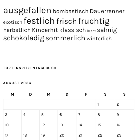
ausgefallen
Dauerrenner
bombastisch
festlich
fruchtig
frisch
exotisch
sahnig
Kinderhit
klassisch
herbstlich
leicht
schokoladig
sommerlich
winterlich
TORTENSPITZENTAGEBUCH
AUGUST 2026
M
D
M
D
F
S
S
1
2
3
4
5
6
7
8
9
10
11
12
13
14
15
16
17
18
19
20
21
22
23