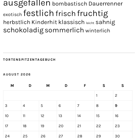
ausgefallen
Dauerrenner
bombastisch
festlich
fruchtig
frisch
exotisch
sahnig
Kinderhit
klassisch
herbstlich
leicht
schokoladig
sommerlich
winterlich
TORTENSPITZENTAGEBUCH
AUGUST 2026
M
D
M
D
F
S
S
1
2
3
4
5
6
7
8
9
10
11
12
13
14
15
16
17
18
19
20
21
22
23
24
25
26
27
28
29
30