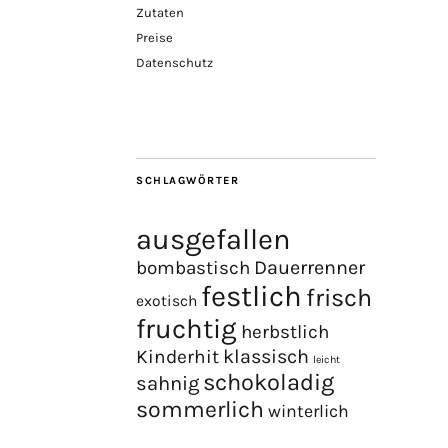
Zutaten
Preise
Datenschutz
SCHLAGWÖRTER
ausgefallen
Dauerrenner
bombastisch
festlich
frisch
exotisch
fruchtig
herbstlich
Kinderhit
klassisch
leicht
schokoladig
sahnig
sommerlich
winterlich