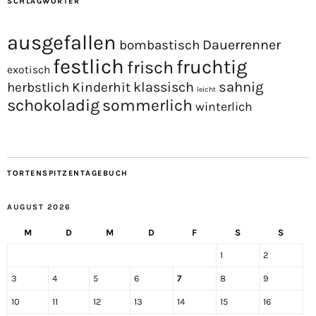
SCHLAGWÖRTER
ausgefallen
Dauerrenner
bombastisch
festlich
fruchtig
frisch
exotisch
sahnig
Kinderhit
klassisch
herbstlich
leicht
schokoladig
sommerlich
winterlich
TORTENSPITZENTAGEBUCH
AUGUST 2026
M
D
M
D
F
S
S
1
2
3
4
5
6
7
8
9
10
11
12
13
14
15
16